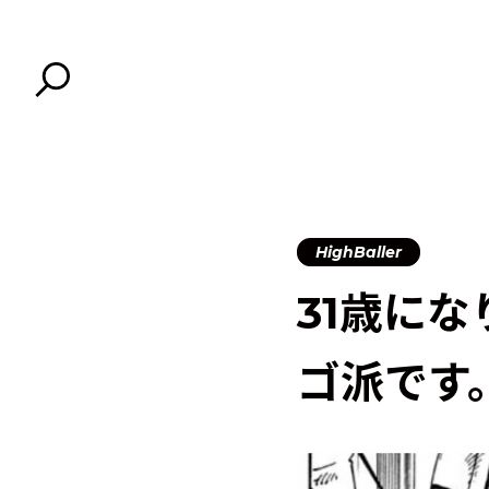
HighBaller
31歳に
ゴ派です