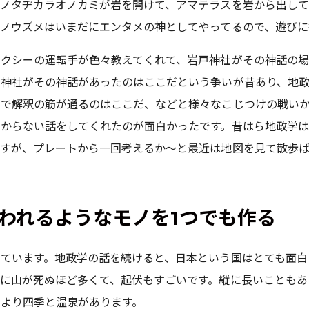
ノタヂカラオノカミが岩を開けて、アマテラスを岩から出して
ノウズメはいまだにエンタメの神としてやってるので、遊びに
タクシーの運転手が色々教えてくれて、岩戸神社がその神話の
の神社がその神話があったのはここだという争いが昔あり、地
点で解釈の筋が通るのはここだ、などと様々なこじつけの戦い
からない話をしてくれたのが面白かったです。昔はら地政学は
すが、プレートから一回考えるか～と最近は地図を見て散歩ば
使われるようなモノを1つでも作る
ています。地政学の話を続けると、日本という国はとても面白
に山が死ぬほど多くて、起伏もすごいです。縦に長いこともあ
より四季と温泉があります。