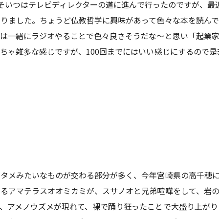
進み、そいつはテレビディレクターの道に進んで行ったのですが、
りました。ちょうど仏教哲学に興味があって色々な本を読んで
れは一緒にラジオやることで色々良さそうだな～と思い「起業
ちゃ雑多な感じですが、100回までにはいい感じにするので是
ンタメみたいなものが交わる部分が多く、今年宮崎県の高千穂
くるアマテラスオオミカミが、スサノオと兄弟喧嘩をして、岩
、アメノウズメが現れて、裸で踊り狂ったことで大盛り上がり