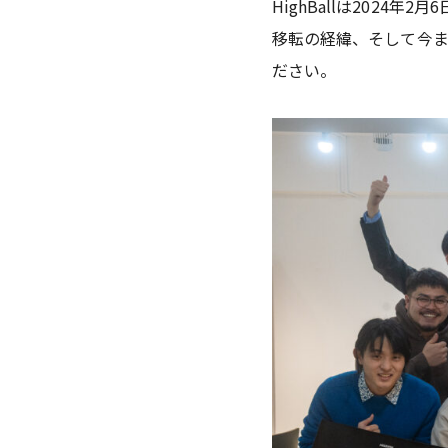
HighBallは202
移転の経緯⁨⁩、そして
ださい。