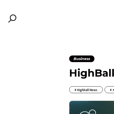
Business
HighBa
Highball News